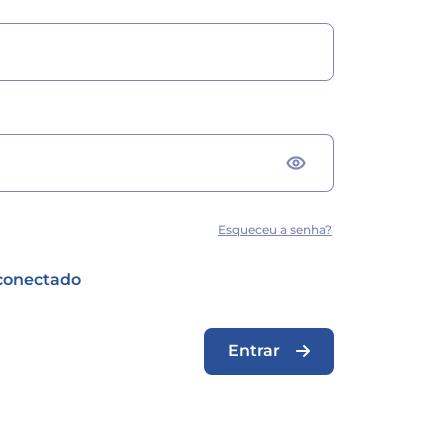
visibility
Esqueceu a senha?
conectado
Entrar